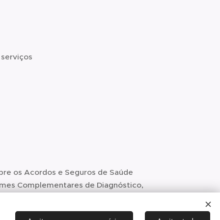
 serviços
bre os Acordos e Seguros de Saúde
ames Complementares de Diagnóstico,
s ou dirija-se aos nossos serviços.