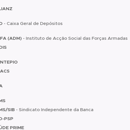
LIANZ
D
- Caixa Geral de Depósitos
SFA (ADM)
-
Instituto de Acção Social das Forças Armadas
DIS
NTEPIO
 ACS
A
MS
MS/SIB
- Sindicato Independente da Banca
D-PSP
ÚDE PRIME